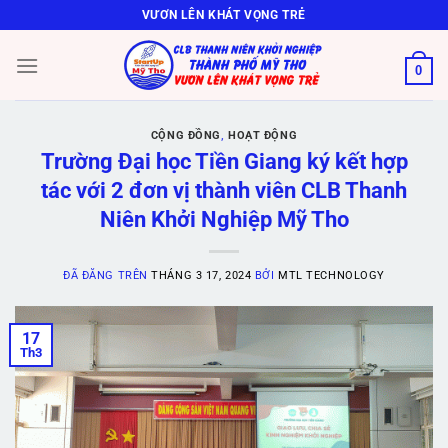
Chuyển
VƯƠN LÊN KHÁT VỌNG TRẺ
đến
nội
0
dung
CỘNG ĐỒNG
,
HOẠT ĐỘNG
Trường Đại học Tiền Giang ký kết hợp
tác với 2 đơn vị thành viên CLB Thanh
Niên Khởi Nghiệp Mỹ Tho
ĐÃ ĐĂNG TRÊN
THÁNG 3 17, 2024
BỞI
MTL TECHNOLOGY
17
Th3