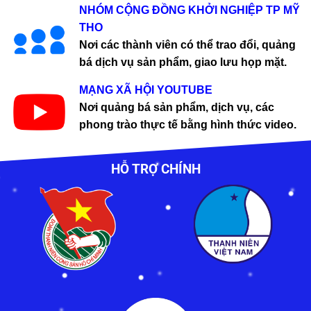
NHÓM CỘNG ĐỒNG KHỞI NGHIỆP TP MỸ
THO
Nơi các thành viên có thể trao đổi, quảng
bá dịch vụ sản phẩm, giao lưu họp mặt.
MẠNG XÃ HỘI YOUTUBE
Nơi quảng bá sản phẩm, dịch vụ, các
phong trào thực tế bằng hình thức video.
HỖ TRỢ CHÍNH