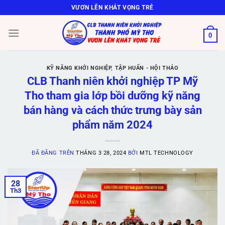
Chuyển
VƯƠN LÊN KHÁT VỌNG TRẺ
đến
nội
0
dung
KỸ NĂNG KHỞI NGHIỆP
,
TẬP HUẤN - HỘI THẢO
CLB Thanh niên khởi nghiệp TP Mỹ
Tho tham gia lớp bồi dưỡng kỹ năng
bán hàng và cách thức trưng bày sản
phẩm năm 2024
ĐÃ ĐĂNG TRÊN
THÁNG 3 28, 2024
BỞI
MTL TECHNOLOGY
28
Th3