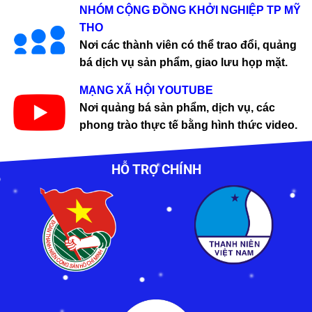
NHÓM CỘNG ĐỒNG KHỞI NGHIỆP TP MỸ
THO
Nơi các thành viên có thể trao đổi, quảng
bá dịch vụ sản phẩm, giao lưu họp mặt.
MẠNG XÃ HỘI YOUTUBE
Nơi quảng bá sản phẩm, dịch vụ, các
phong trào thực tế bằng hình thức video.
HỖ TRỢ CHÍNH